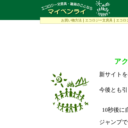
お買い物方法
｜
エコロジー文房具
｜
エコロ
ア
新サイトを
今後とも引
10秒後
ジャンプで