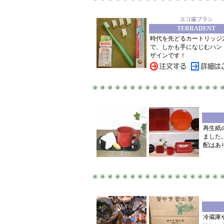
エコ歯ブラシ
TERRADENT
時代を先どるカートリッジ
で、しかも手になじむハン
ザインです！
再生紙
ました
配はあ
冷蔵庫