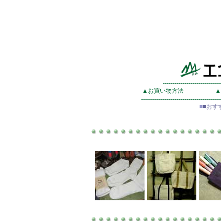
-----------------------------
▲お買い物方法
▲
----------------------------------------
■
■おす